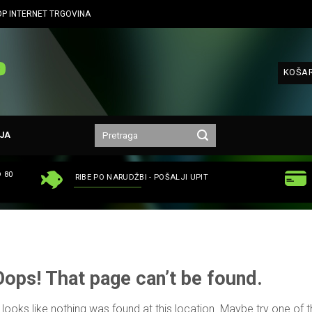
P INTERNET TRGOVINA
KOŠAR
JA
 80
RIBE PO NARUDŽBI - POŠALJI UPIT
Oops! That page can’t be found.
t looks like nothing was found at this location. Maybe try one of 