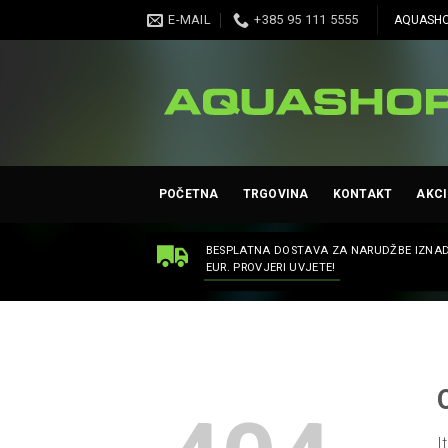
Skip
E-MAIL
+385 95 111 5555
AQUASHO
to
content
POČETNA
TRGOVINA
KONTAKT
AKCI
BESPLATNA DOSTAVA ZA NARUDŽBE IZNAD
EUR. PROVJERI UVJETE!
I