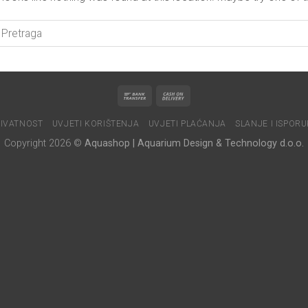
IVATNOST
UVJETI KORIŠTENJA
UVJETI PLAĆANJA
SLANJE I ISPOR
Copyright 2026 ©
Aquashop | Aquarium Design & Technology d.o.o.