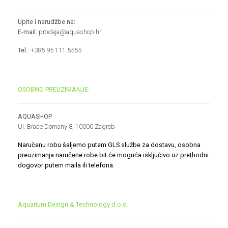
Upite i narudžbe na:
E-mail:
prodaja@aquashop.hr
Tel.:
+385 95 111 5555
OSOBNO PREUZIMANJE:
AQUASHOP
Ul. Braće Domany 8, 10000 Zagreb
Naručenu robu šaljemo putem GLS službe za dostavu, osobna
preuzimanja naručene robe bit će moguća isključivo uz prethodni
dogovor putem maila ili telefona.
Aquarium Design & Technology d.o.o.