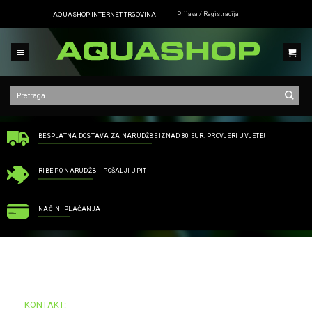
Skip
AQUASHOP INTERNET TRGOVINA
Prijava / Registracija
to
content
BESPLATNA DOSTAVA ZA NARUDŽBE IZNAD 80 EUR. PROVJERI UVJETE!
RIBE PO NARUDŽBI - POŠALJI UPIT
NAČINI PLAĆANJA
KONTAKT: