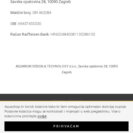
Savska opatovina 28,
10090 Zagreb
Matični broj:
081463284
OIB
:
69437455330
Račun Raiffeisen Bank:
HR6024840081135286105
AQUARIUM DESIGN & TECHNOLOGY d.o.o., Savska opatovina 28, 10090
Zagreb
Aquashop.hr koristi kolačiće kako bi Vam omogućila optimalan doživljaj kupnje.
Postavke kolačića mogu se kontrolirati i mijenjati u web pregledniku. Više o
kolačićima pročitajte
ovdje
.
PRIVATNOST
UVJETI KORIŠTENJA
UVJETI PLAĆANJA
SLANJE I ISPORUKA
PRIHVAĆAM
Copyright 2026 ©
Aquashop | Aquarium Design & Technology d.o.o.