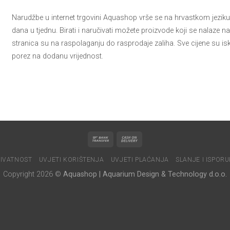
Narudžbe u internet trgovini Aquashop vrše se na hrvastkom jeziku 
dana u tjednu. Birati i naručivati možete proizvode koji se nalaze na 
stranica su na raspolaganju do rasprodaje zaliha. Sve cijene su 
porez na dodanu vrijednost.
IVATNOST
UVJETI KORIŠTENJA
UVJETI PLAĆANJA
SLANJE I ISPOR
Copyright 2026 ©
Aquashop | Aquarium Design & Technology d.o.o.