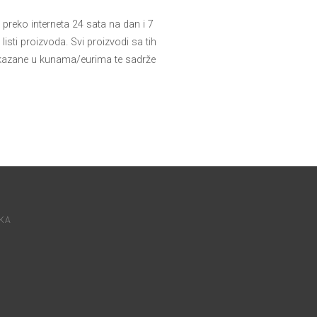
preko interneta 24 sata na dan i 7
listi proizvoda. Svi proizvodi sa tih
iskazane u kunama/eurima te sadrže
UKA