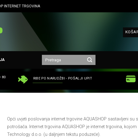
P INTERNET TRGOVINA
KOŠAR
JA
 80
RIBE PO NARUDŽBI - POŠALJI UPIT
Opći uvjeti poslovanja internet trgovine AQUASHOP sastavljeni su
potrošača. Internet trgovina AQUASHOP je internet trgovina, kojom
Technology d.o.o. (u daljnjem tekstu poduzeće).