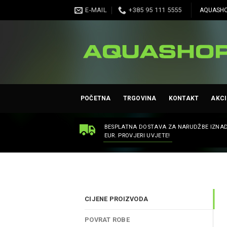
Skip
E-MAIL
+385 95 111 5555
AQUASHO
to
content
POČETNA
TRGOVINA
KONTAKT
AKCI
BESPLATNA DOSTAVA ZA NARUDŽBE IZNAD
EUR. PROVJERI UVJETE!
CIJENE PROIZVODA
POVRAT ROBE