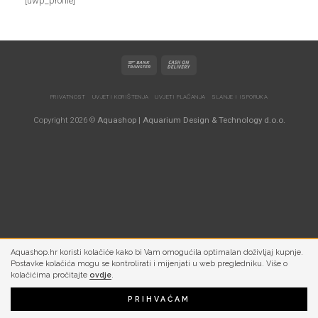
[uwp_profile]
PRIVATNOST
UVJETI KORIŠTENJA
UVJETI PLAĆANJA
SLANJE I ISPORUKA
Copyright 2026 ©
Aquashop | Aquarium Design & Technology d.o.o.
Aquashop.hr koristi kolačiće kako bi Vam omogućila optimalan doživljaj kupnje.
Postavke kolačića mogu se kontrolirati i mijenjati u web pregledniku. Više o
kolačićima pročitajte
ovdje
.
PRIHVAĆAM