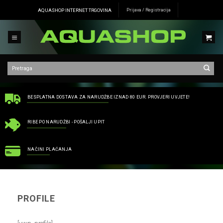
Skip
AQUASHOP INTERNET TRGOVINA
Prijava / Registracija
to
content
BESPLATNA DOSTAVA ZA NARUDŽBE IZNAD 80 EUR. PROVJERI UVJETE!
RIBE PO NARUDŽBI - POŠALJI UPIT
NAČINI PLAĆANJA
PROFILE