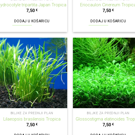
ydrocotyle tripartita Japan Tropica
Eriocaulon Cinereum Tropic
7,50
€
7,50
€
DODAJ U KOŠARICU
DODAJ U KOŠARICU
BILJKE ZA PREDNJI PLAN
BILJKE ZA PREDNJI PLAN
Lilaeopsis brasilensis Tropica
Glossostigma elatinoides Trop
7,50
€
7,50
€