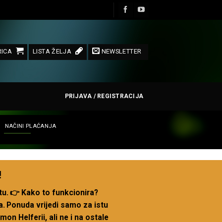
ICA
LISTA ŽELJA
NEWSLETTER
PRIJAVA / REGISTRACIJA
NAČINI PLAĆANJA
!
tu.
👉 Kako to funkcionira?
a.
Ponuda vrijedi samo za istu
n Helferii, ali ne i na ostale