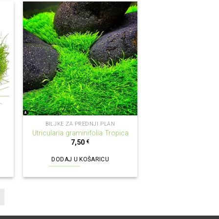
BILJKE ZA PREDNJI PLAN
Utricularia graminifolia Tropica
7,50
€
DODAJ U KOŠARICU