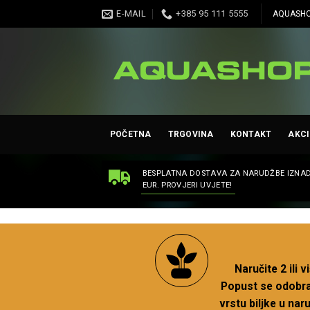
Skip
E-MAIL
+385 95 111 5555
AQUASHO
to
content
POČETNA
TRGOVINA
KONTAKT
AKCI
BESPLATNA DOSTAVA ZA NARUDŽBE IZNAD
EUR. PROVJERI UVJETE!
Naručite 2 ili 
Popust se odobrav
vrstu biljke u na