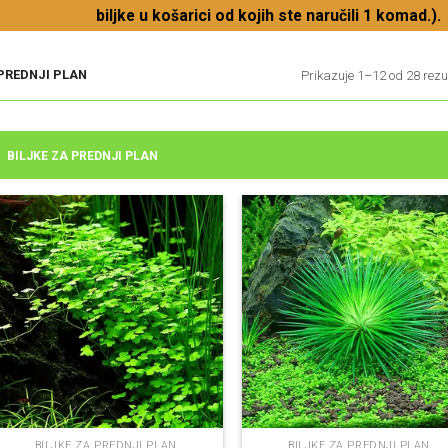
biljke u košarici od kojih ste naručili 1 komad.).
PREDNJI PLAN
Prikazuje 1–12 od 28 rezu
BILJKE ZA PREDNJI PLAN
BILJKE ZA PREDNJI PLAN
BILJKE ZA PREDNJI PLAN