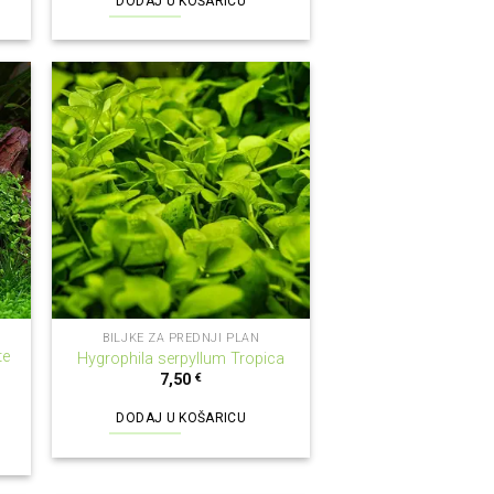
DODAJ U KOŠARICU
BILJKE ZA PREDNJI PLAN
te
Hygrophila serpyllum Tropica
7,50
€
DODAJ U KOŠARICU