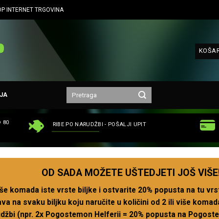
P INTERNET TRGOVINA
KOŠAR
JA
 80
RIBE PO NARUDŽBI - POŠALJI UPIT
OD SADA MOŽETE UŠTEDJETI JOŠ VIŠE
više komada iste vrste biljke i ostvarite 20% popusta na tu vrs
a na svaku biljku koju naručite u količini od 2 ili više komad
rudžbi (npr. 2x Pogostemon Helferii = 20% popusta na Pogostemo