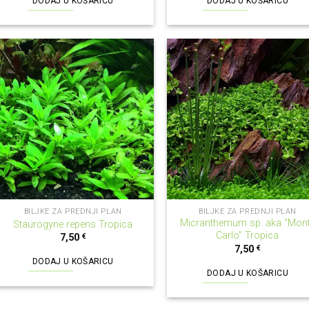
DODAJ U KOŠARICU
DODAJ U KOŠARICU
BILJKE ZA PREDNJI PLAN
BILJKE ZA PREDNJI PLAN
Micranthemum sp. aka “Mon
Staurogyne repens Tropica
Carlo” Tropica
7,50
€
7,50
€
DODAJ U KOŠARICU
DODAJ U KOŠARICU