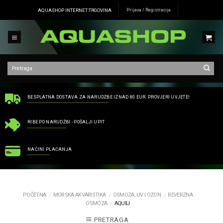
Skip
AQUASHOP INTERNET TRGOVINA
Prijava / Registracija
to
content
BESPLATNA DOSTAVA ZA NARUDŽBE IZNAD 80 EUR. PROVJERI UVJETE!
RIBE PO NARUDŽBI - POŠALJI UPIT
NAČINI PLAĆANJA
POČETNA
MORSKA AKVARISTIKA
OSMOZA, UV I OZON
REVERZNA
/
/
/
OSMOZA
AQUILI
/
PRETRAGA