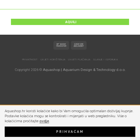
AQUILI
PRIVATNOST
UVJETI KORIŠTENJA
UVJETI PLAĆANJA
SLANJE I ISPORUKA
Copyright 2026 ©
Aquashop | Aquarium Design & Technology d.o.o.
Aquashop.hr koristi kolačiće kako bi Vam omogućila optimalan doživljaj kupnje.
Postavke kolačića mogu se kontrolirati i mijenjati u web pregledniku. Više o
kolačićima pročitajte
ovdje
.
PRIHVAĆAM