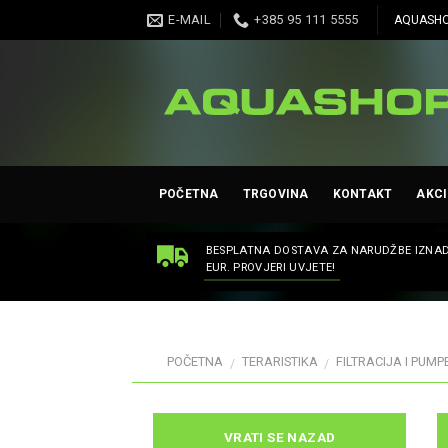
Skip
E-MAIL
+385 95 111 5555
AQUASHO
to
content
POČETNA
TRGOVINA
KONTAKT
AKCI
BESPLATNA DOSTAVA ZA NARUDŽBE IZNAD
EUR. PROVJERI UVJETE!
POČETNA
TERARISTIKA
FILTRACIJA I PUMP
/
/