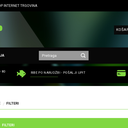
P INTERNET TRGOVINA
KOŠAR
JA
 80
RIBE PO NARUDŽBI - POŠALJI UPIT
E
FILTERI
/
FILTERI