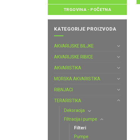
TRGOVINA - POČETNA
KATEGORIJE PROIZVODA
AKVARIJSKE BILJKE
AKVARIJSKE RIBICE
AKVARISTIKA
MORSKA AKVARISTIKA
RIBNJACI
TERARISTIKA
Dekoracija
Filtracija i pumpe
Filteri
Pumpe