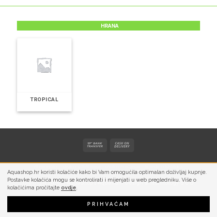
HRANA
TROPICAL
PRIVATNOST
UVJETI KORIŠTENJA
UVJETI PLAĆANJA
SLANJE I ISPORUKA
Aquashop.hr koristi kolačiće kako bi Vam omogućila optimalan doživljaj kupnje.
Postavke kolačića mogu se kontrolirati i mijenjati u web pregledniku. Više o
Copyright 2026 ©
Aquashop | Aquarium Design & Technology d.o.o.
kolačićima pročitajte
ovdje
.
PRIHVAĆAM