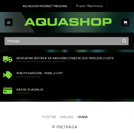
Skip
AQUASHOP INTERNET TRGOVINA
Prijava / Registracija
to
content
BESPLATNA DOSTAVA ZA NARUDŽBE IZNAD 80 EUR. PROVJERI UVJETE!
RIBE PO NARUDŽBI - POŠALJI UPIT
NAČINI PLAĆANJA
POČETNA
RIBNJACI
HRANA
/
/
PRETRAGA