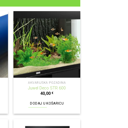
AKVARIJSKA POZADINA
Juwel Deco STR 600
40,00
€
DODAJ U KOŠARICU