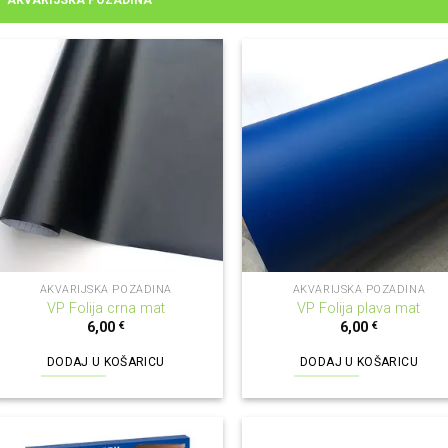
AKVARIJSKA POZADINA
AKVARIJSKA POZADINA
AKVARIJSKA POZADINA
VP Folija crna mat
VP Folija plava mat
6,00
€
6,00
€
DODAJ U KOŠARICU
DODAJ U KOŠARICU