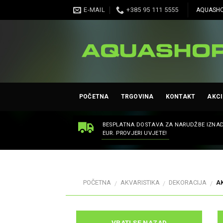
Skip
E-MAIL
+385 95 111 5555
AQUASHO
to
content
POČETNA
TRGOVINA
KONTAKT
AKCI
BESPLATNA DOSTAVA ZA NARUDŽBE IZNAD
EUR. PROVJERI UVJETE!
POČETNA
AKVARISTIKA
DEKORACIJA
AK
/
/
/