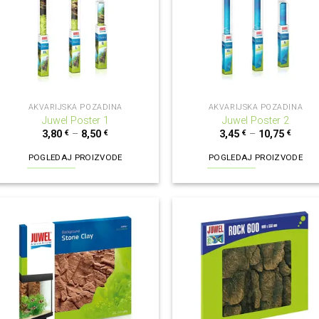
AKVARIJSKA POZADINA
AKVARIJSKA POZADINA
Juwel Poster 1
Juwel Poster 2
3,80
€
–
8,50
€
3,45
€
–
10,75
€
POGLEDAJ PROIZVODE
POGLEDAJ PROIZVODE