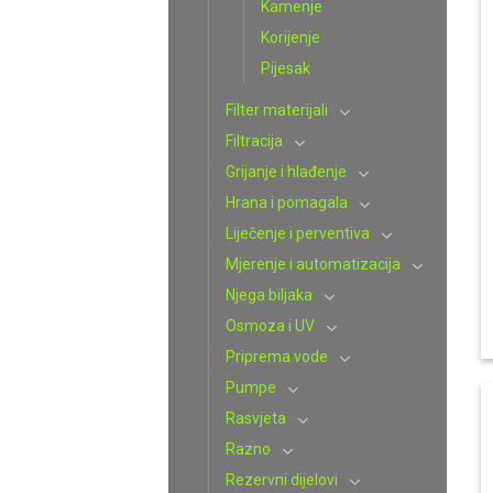
Kamenje
Korijenje
Pijesak
Filter materijali
Filtracija
Grijanje i hlađenje
Hrana i pomagala
Liječenje i perventiva
Mjerenje i automatizacija
Njega biljaka
Osmoza i UV
Priprema vode
Pumpe
Rasvjeta
Razno
Rezervni dijelovi