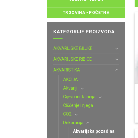
TRGOVINA - POČETNA
KATEGORIJE PROIZVODA
AKVARIJSKE BILJKE
AKVARIJSKE RIBICE
AKVARISTIKA
AKCIJA
Akvariji
Cijevi i instalacija
Čišćenje i njega
CO2
Dekoracija
Akvarijska pozadina