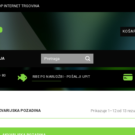
P INTERNET TRGOVINA
KOŠAR
JA
 80
RIBE PO NARUDŽBI - POŠALJI UPIT
VARIJSKA POZADINA
Prikazuje 1–12 od 13 rezu