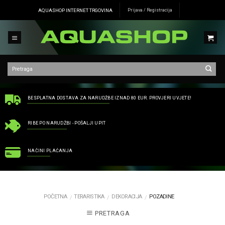
Skip
AQUASHOP INTERNET TRGOVINA
Prijava / Registracija
to
content
BESPLATNA DOSTAVA ZA NARUDŽBE IZNAD 80 EUR. PROVJERI UVJETE!
RIBE PO NARUDŽBI - POŠALJI UPIT
NAČINI PLAĆANJA
POČETNA
TERARISTIKA
DEKORACIJA
POZADINE
/
/
/
PRETRAGA