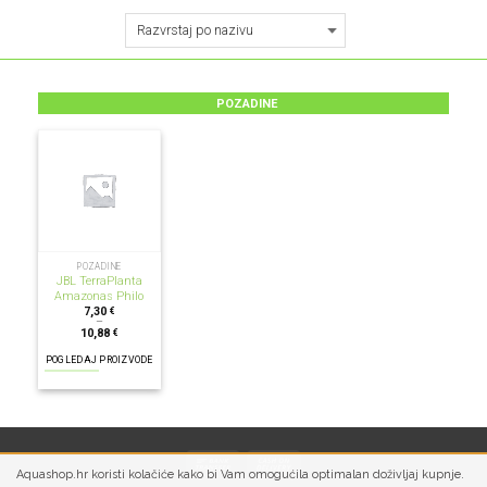
POZADINE
POZADINE
JBL TerraPlanta
Amazonas Philo
7,30
€
–
10,88
€
POGLEDAJ PROIZVODE
Aquashop.hr koristi kolačiće kako bi Vam omogućila optimalan doživljaj kupnje.