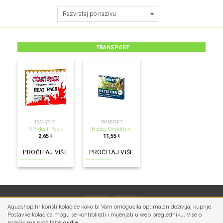
TRANSPORT
NEMA NA ZALIHI
NEMA NA ZALIHI
TRANSPORT
TRANSPORT
VP Heat Pack
Hobby Oxyletten
2,65
11,55
€
€
PROČITAJ VIŠE
PROČITAJ VIŠE
Aquashop.hr koristi kolačiće kako bi Vam omogućila optimalan doživljaj kupnje.
Postavke kolačića mogu se kontrolirati i mijenjati u web pregledniku. Više o
kolačićima pročitajte
ovdje
.