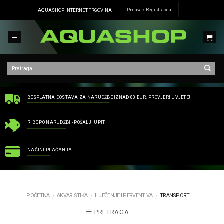
Skip
AQUASHOP INTERNET TRGOVINA
Prijava / Registracija
to
content
BESPLATNA DOSTAVA ZA NARUDŽBE IZNAD 80 EUR. PROVJERI UVJETE!
RIBE PO NARUDŽBI - POŠALJI UPIT
NAČINI PLAĆANJA
POČETNA
AKVARISTIKA
LIJEČENJE I PERVENTIVA
TRANSPORT
/
/
/
PRETRAGA