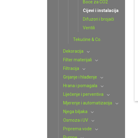
Boce za CO2
Cijevi i instalacija
Difuzori i brojači
Ventili
Tekućine & Co.
Dekoracija
Filter materijali
Filtracija
Grijanje i hlađenje
Hrana i pomagala
Liječenje i perventiva
Mjerenje i automatizacija
Njega biljaka
Osmoza i UV
Priprema vode
Pumpe