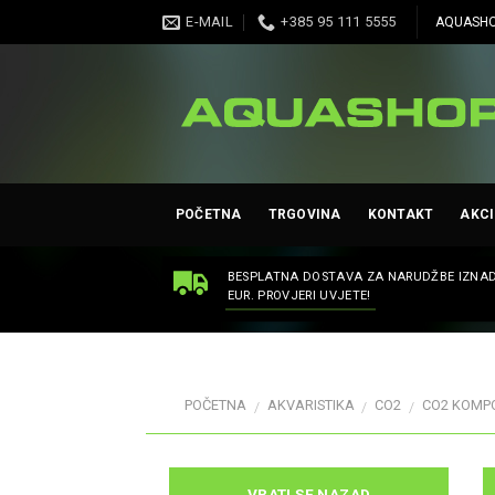
Skip
E-MAIL
+385 95 111 5555
AQUASHO
to
content
POČETNA
TRGOVINA
KONTAKT
AKCI
BESPLATNA DOSTAVA ZA NARUDŽBE IZNAD
EUR. PROVJERI UVJETE!
POČETNA
AKVARISTIKA
CO2
CO2 KOMP
/
/
/