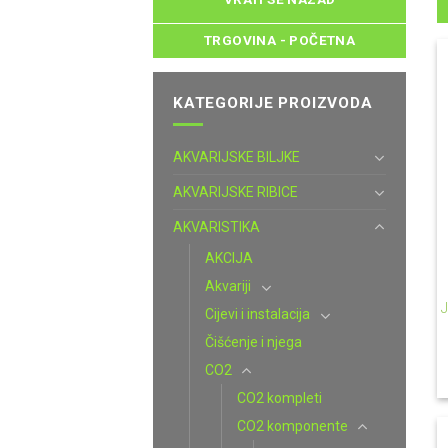
TRGOVINA - POČETNA
KATEGORIJE PROIZVODA
AKVARIJSKE BILJKE
AKVARIJSKE RIBICE
AKVARISTIKA
AKCIJA
Akvariji
J
Cijevi i instalacija
Čišćenje i njega
CO2
CO2 kompleti
CO2 komponente