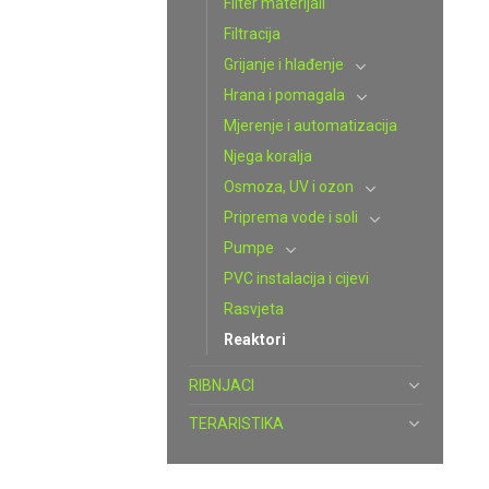
Filter materijali
Filtracija
Grijanje i hlađenje
Hrana i pomagala
Mjerenje i automatizacija
Njega koralja
Osmoza, UV i ozon
Priprema vode i soli
Pumpe
PVC instalacija i cijevi
Rasvjeta
Reaktori
RIBNJACI
TERARISTIKA