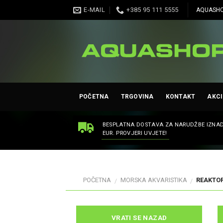
Skip
E-MAIL
+385 95 111 5555
AQUASHO
to
content
POČETNA
TRGOVINA
KONTAKT
AKCI
BESPLATNA DOSTAVA ZA NARUDŽBE IZNAD
EUR. PROVJERI UVJETE!
POČETNA
MORSKA AKVARISTIKA
REAKTOR
/
/