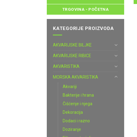
TRGOVINA - POČETNA
KATEGORIJE PROIZVODA
AKVARIJSKE BILJKE
AKVARIJSKE RIBICE
AKVARISTIKA
MORSKA AKVARISTIKA
Akvariji
Bakterije i hrana
Čišćenje i njega
Dekoracija
Dodaci i razno
Doziranje