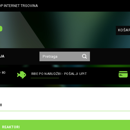
P INTERNET TRGOVINA
KOŠAR
JA
 80
RIBE PO NARUDŽBI - POŠALJI UPIT
I
REAKTORI