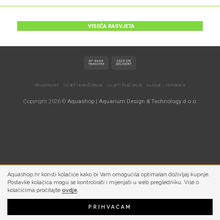
VISEĆA RASVJETA
PRIVATNOST
UVJETI KORIŠTENJA
UVJETI PLAĆANJA
SLANJE I ISPORUKA
Copyright 2026 ©
Aquashop | Aquarium Design & Technology d.o.o.
Aquashop.hr koristi kolačiće kako bi Vam omogućila optimalan doživljaj kupnje.
Postavke kolačića mogu se kontrolirati i mijenjati u web pregledniku. Više o
kolačićima pročitajte
ovdje
.
PRIHVAĆAM