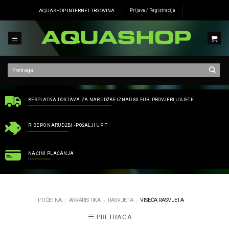
Skip
AQUASHOP INTERNET TRGOVINA
Prijava / Registracija
to
content
BESPLATNA DOSTAVA ZA NARUDŽBE IZNAD 80 EUR. PROVJERI UVJETE!
RIBE PO NARUDŽBI - POŠALJI UPIT
NAČINI PLAĆANJA
POČETNA
AKVARISTIKA
RASVJETA
VISEĆA RASVJETA
/
/
/
PRETRAGA