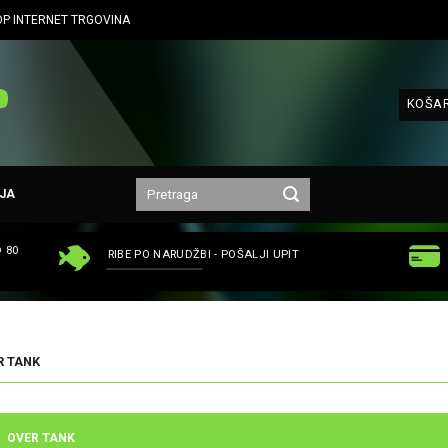
P INTERNET TRGOVINA
KOŠAR
JA
 80
RIBE PO NARUDŽBI - POŠALJI UPIT
R TANK
OVER TANK