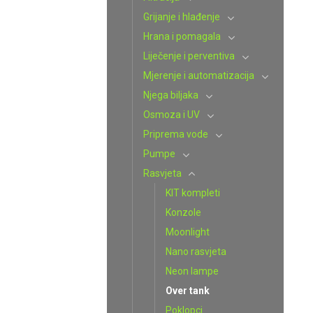
Grijanje i hlađenje
Hrana i pomagala
Liječenje i perventiva
Mjerenje i automatizacija
Njega biljaka
Osmoza i UV
Priprema vode
Pumpe
Rasvjeta
KIT kompleti
Konzole
Moonlight
Nano rasvjeta
Neon lampe
Over tank
Poklopci