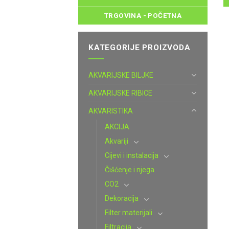
TRGOVINA - POČETNA
KATEGORIJE PROIZVODA
AKVARIJSKE BILJKE
AKVARIJSKE RIBICE
AKVARISTIKA
AKCIJA
Akvariji
Cijevi i instalacija
Čišćenje i njega
CO2
Dekoracija
Filter materijali
Filtracija