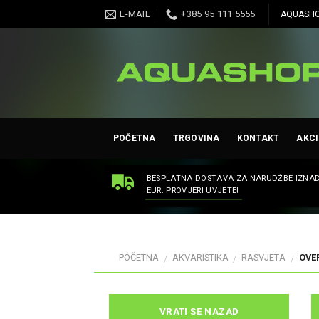
Skip
E-MAIL
+385 95 111 5555
AQUASHO
to
content
POČETNA
TRGOVINA
KONTAKT
AKCI
BESPLATNA DOSTAVA ZA NARUDŽBE IZNAD
EUR. PROVJERI UVJETE!
POČETNA
AKVARISTIKA
RASVJETA
OVE
/
/
/