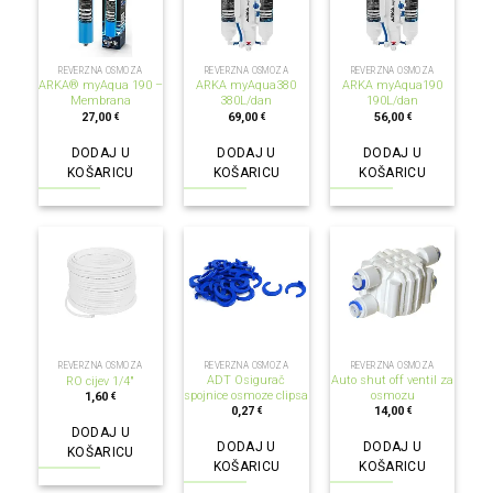
REVERZNA OSMOZA
REVERZNA OSMOZA
REVERZNA OSMOZA
ARKA® myAqua 190 –
ARKA myAqua380
ARKA myAqua190
Membrana
380L/dan
190L/dan
27,00
69,00
56,00
€
€
€
DODAJ U
DODAJ U
DODAJ U
KOŠARICU
KOŠARICU
KOŠARICU
REVERZNA OSMOZA
REVERZNA OSMOZA
REVERZNA OSMOZA
ADT Osigurač
Auto shut off ventil za
RO cijev 1/4″
spojnice osmoze clipsa
osmozu
1,60
€
0,27
14,00
€
€
DODAJ U
DODAJ U
DODAJ U
KOŠARICU
KOŠARICU
KOŠARICU