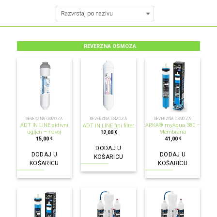
REVERZNA OSMOZA
REVERZNA OSMOZA
REVERZNA OSMOZA
REVERZNA OSMOZA
ADT IN LINE aktivni
ARKA® myAqua 380 –
ADT IN LINE fini filter
ugljen – navoj
Membrana
12,00
€
15,00
41,00
€
€
DODAJ U
DODAJ U
DODAJ U
KOŠARICU
KOŠARICU
KOŠARICU