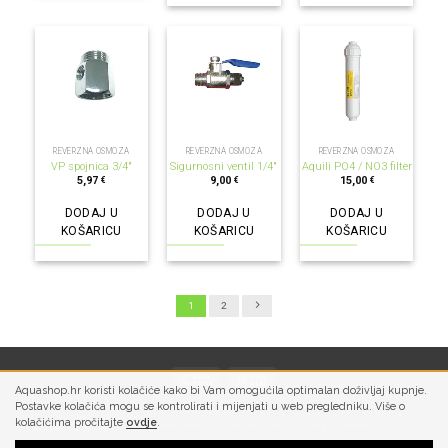
REVERZNA OSMOZA
REVERZNA OSMOZA
REVERZNA OSMOZA
VP spojnica 3/4″
Sigurnosni ventil 1/4″
Aquili PO4 / NO3 filter
5,97
9,00
15,00
€
€
€
DODAJ U
DODAJ U
DODAJ U
KOŠARICU
KOŠARICU
KOŠARICU
1
2
Aquashop.hr koristi kolačiće kako bi Vam omogućila optimalan doživljaj kupnje.
Postavke kolačića mogu se kontrolirati i mijenjati u web pregledniku. Više o
kolačićima pročitajte
ovdje
.
PRIVATNOST
UVJETI KORIŠTENJA
UVJETI PLAĆANJA
SLANJE I ISPORUKA