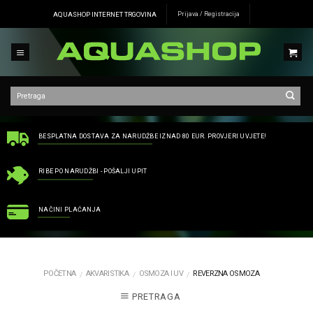
Skip
AQUASHOP INTERNET TRGOVINA
Prijava / Registracija
to
content
BESPLATNA DOSTAVA ZA NARUDŽBE IZNAD 80 EUR. PROVJERI UVJETE!
RIBE PO NARUDŽBI - POŠALJI UPIT
NAČINI PLAĆANJA
POČETNA
AKVARISTIKA
OSMOZA I UV
REVERZNA OSMOZA
/
/
/
PRETRAGA