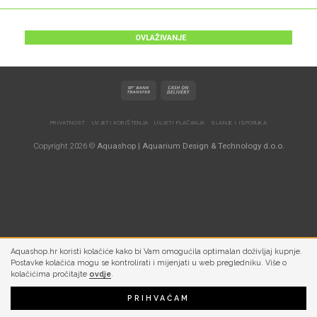
OVLAŽIVANJE
PRIVATNOST
UVJETI KORIŠTENJA
UVJETI PLAĆANJA
SLANJE I ISPORUKA
Copyright 2026 ©
Aquashop | Aquarium Design & Technology d.o.o.
Aquashop.hr koristi kolačiće kako bi Vam omogućila optimalan doživljaj kupnje.
Postavke kolačića mogu se kontrolirati i mijenjati u web pregledniku. Više o
kolačićima pročitajte
ovdje
.
PRIHVAĆAM