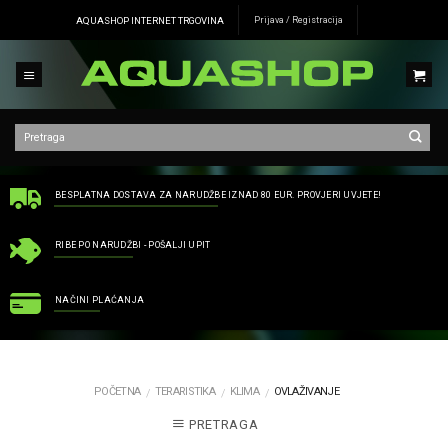
Skip
AQUASHOP INTERNET TRGOVINA
Prijava / Registracija
to
content
BESPLATNA DOSTAVA ZA NARUDŽBE IZNAD 80 EUR. PROVJERI UVJETE!
RIBE PO NARUDŽBI - POŠALJI UPIT
NAČINI PLAĆANJA
POČETNA
TERARISTIKA
KLIMA
OVLAŽIVANJE
/
/
/
PRETRAGA