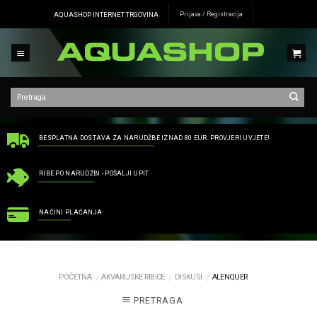
Skip
AQUASHOP INTERNET TRGOVINA
Prijava / Registracija
to
content
BESPLATNA DOSTAVA ZA NARUDŽBE IZNAD 80 EUR. PROVJERI UVJETE!
RIBE PO NARUDŽBI - POŠALJI UPIT
NAČINI PLAĆANJA
POČETNA
AKVARIJSKE RIBICE
DISKUSI
ALENQUER
/
/
/
PRETRAGA