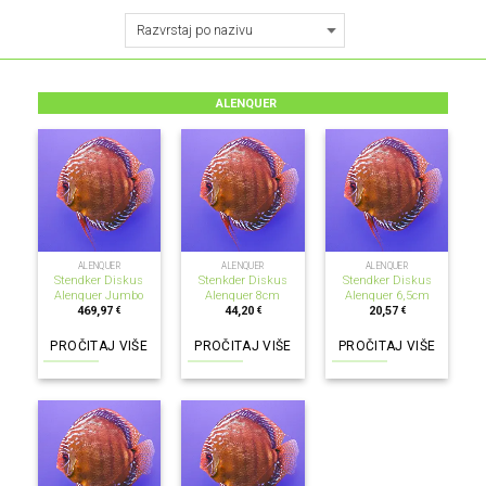
ALENQUER
NEMA NA ZALIHI
NEMA NA ZALIHI
NEMA NA ZALIHI
ALENQUER
ALENQUER
ALENQUER
Stendker Diskus
Stenkder Diskus
Stendker Diskus
Alenquer Jumbo
Alenquer 8cm
Alenquer 6,5cm
469,97
44,20
20,57
€
€
€
PROČITAJ VIŠE
PROČITAJ VIŠE
PROČITAJ VIŠE
NEMA NA ZALIHI
NEMA NA ZALIHI