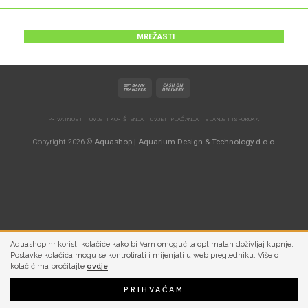
MREŽASTI
PRIVATNOST
UVJETI KORIŠTENJA
UVJETI PLAĆANJA
SLANJE I ISPORUKA
Copyright 2026 ©
Aquashop | Aquarium Design & Technology d.o.o.
Aquashop.hr koristi kolačiće kako bi Vam omogućila optimalan doživljaj kupnje.
Postavke kolačića mogu se kontrolirati i mijenjati u web pregledniku. Više o
kolačićima pročitajte
ovdje
.
PRIHVAĆAM