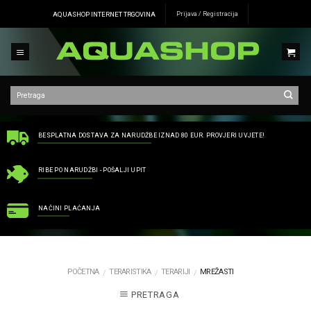
Skip
AQUASHOP INTERNET TRGOVINA
Prijava / Registracija
to
content
BESPLATNA DOSTAVA ZA NARUDŽBE IZNAD 80 EUR. PROVJERI UVJETE!
RIBE PO NARUDŽBI - POŠALJI UPIT
NAČINI PLAĆANJA
POČETNA
TERARISTIKA
TERARIJI
MREŽASTI
/
/
/
PRETRAGA