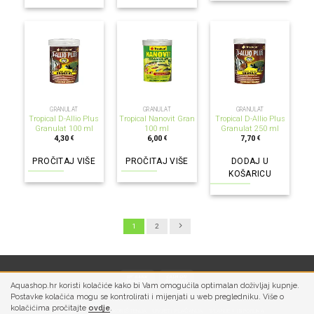
NEMA NA ZALIHI
NEMA NA ZALIHI
GRANULAT
GRANULAT
GRANULAT
Tropical D-Allio Plus
Tropical Nanovit Gran
Tropical D-Allio Plus
Granulat 100 ml
100 ml
Granulat 250 ml
4,30
6,00
7,70
€
€
€
PROČITAJ VIŠE
PROČITAJ VIŠE
DODAJ U
KOŠARICU
1
2
Aquashop.hr koristi kolačiće kako bi Vam omogućila optimalan doživljaj kupnje.
Postavke kolačića mogu se kontrolirati i mijenjati u web pregledniku. Više o
kolačićima pročitajte
ovdje
.
PRIVATNOST
UVJETI KORIŠTENJA
UVJETI PLAĆANJA
SLANJE I ISPORUKA