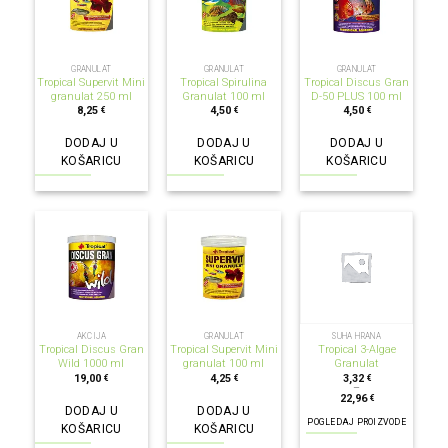
GRANULAT
GRANULAT
GRANULAT
Tropical Supervit Mini
Tropical Spirulina
Tropical Discus Gran
granulat 250 ml
Granulat 100 ml
D-50 PLUS 100 ml
8,25
4,50
4,50
€
€
€
DODAJ U
DODAJ U
DODAJ U
KOŠARICU
KOŠARICU
KOŠARICU
AKCIJA
GRANULAT
SUHA HRANA
Tropical Discus Gran
Tropical Supervit Mini
Tropical 3-Algae
Wild 1000 ml
granulat 100 ml
Granulat
19,00
4,25
3,32
€
€
€
–
22,96
€
DODAJ U
DODAJ U
POGLEDAJ PROIZVODE
KOŠARICU
KOŠARICU