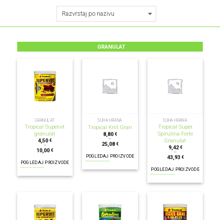
GRANULAT
GRANULAT
SUHA HRANA
SUHA HRANA
Tropical Supervit
Tropical Super
Tropical Krill Gran
granulat
Spirulina Forte
8,80
€
–
Granulat
4,50
€
25,08
€
–
9,42
€
10,00
€
–
POGLEDAJ PROIZVODE
43,93
€
POGLEDAJ PROIZVODE
POGLEDAJ PROIZVODE