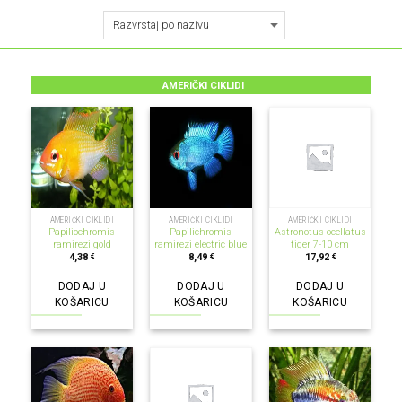
AMERIČKI CIKLIDI
AMERIČKI CIKLIDI
AMERIČKI CIKLIDI
AMERIČKI CIKLIDI
Papiliochromis
Papilichromis
Astronotus ocellatus
ramirezi gold
ramirezi electric blue
tiger 7-10 cm
4,38
8,49
17,92
€
€
€
DODAJ U
DODAJ U
DODAJ U
KOŠARICU
KOŠARICU
KOŠARICU