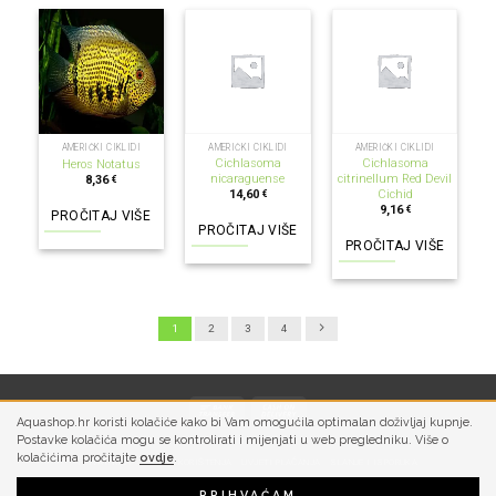
NEMA NA ZALIHI
NEMA NA ZALIHI
NEMA NA ZALIHI
AMERIČKI CIKLIDI
AMERIČKI CIKLIDI
AMERIČKI CIKLIDI
Cichlasoma
Cichlasoma
Heros Notatus
nicaraguense
citrinellum Red Devil
8,36
€
Cichid
14,60
€
9,16
€
PROČITAJ VIŠE
PROČITAJ VIŠE
PROČITAJ VIŠE
1
2
3
4
Aquashop.hr koristi kolačiće kako bi Vam omogućila optimalan doživljaj kupnje.
Postavke kolačića mogu se kontrolirati i mijenjati u web pregledniku. Više o
kolačićima pročitajte
ovdje
.
PRIVATNOST
UVJETI KORIŠTENJA
UVJETI PLAĆANJA
SLANJE I ISPORUKA
PRIHVAĆAM