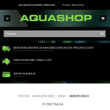
Skip
AQUASHOP INTERNET TRGOVINA
Prijava / Registracija
to
content
BESPLATNA DOSTAVA ZA NARUDŽBE IZNAD 80 EUR. PROVJERI UVJETE!
RIBE PO NARUDŽBI - POŠALJI UPIT
NAČINI PLAĆANJA
POČETNA
AKVARIJSKE RIBICE
CIKLIDI
AMERIČKI CIKLIDI
/
/
/
PRETRAGA