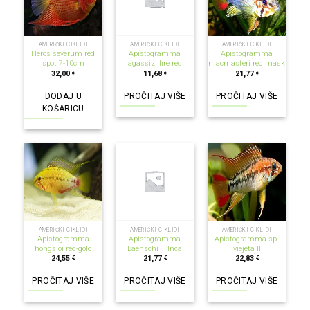
NEMA NA ZALIHI
NEMA NA ZALIHI
AMERIČKI CIKLIDI
AMERIČKI CIKLIDI
AMERIČKI CIKLIDI
Heros severum red
Apistogramma
Apistogramma
spot 7-10cm
agassizi fire red
macmasteri red mask
32,00
11,68
21,77
€
€
€
DODAJ U
PROČITAJ VIŠE
PROČITAJ VIŠE
KOŠARICU
NEMA NA ZALIHI
NEMA NA ZALIHI
NEMA NA ZALIHI
AMERIČKI CIKLIDI
AMERIČKI CIKLIDI
AMERIČKI CIKLIDI
Apistogramma
Apistogramma
Apistogramma sp.
hongsloi red-gold
Baenschi – Inca
viejeta II
24,55
21,77
22,83
€
€
€
PROČITAJ VIŠE
PROČITAJ VIŠE
PROČITAJ VIŠE