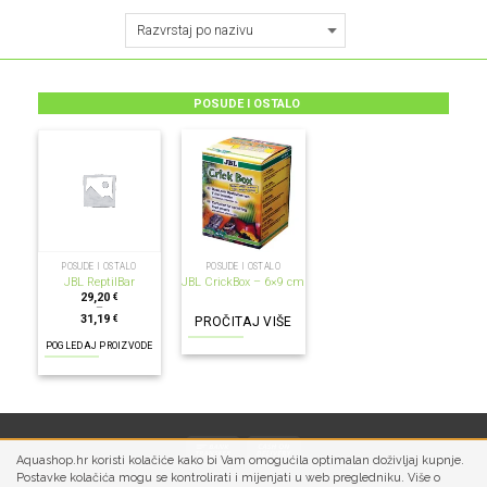
POSUDE I OSTALO
POSUDE I OSTALO
POSUDE I OSTALO
JBL ReptilBar
JBL CrickBox – 6×9 cm
29,20
€
–
31,19
€
PROČITAJ VIŠE
POGLEDAJ PROIZVODE
Aquashop.hr koristi kolačiće kako bi Vam omogućila optimalan doživljaj kupnje.
Postavke kolačića mogu se kontrolirati i mijenjati u web pregledniku. Više o