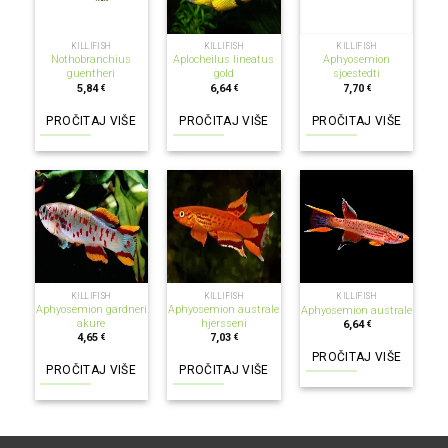
KILLIFISH
KILLIFISH
KILLIFISH
Nothobranchius
Aplocheilus lineatus
Aphyosemion
guentheri
gold
sjoestedti
5,84
6,64
7,70
€
€
€
PROČITAJ VIŠE
PROČITAJ VIŠE
PROČITAJ VIŠE
NEMA NA ZALIHI
NEMA NA ZALIHI
NEMA NA ZALIHI
KILLIFISH
KILLIFISH
KILLIFISH
Aphyosemion gardneri
Aphyosemion australe
Aphyosemion australe
akure
hjersseni
6,64
€
4,65
7,03
€
€
PROČITAJ VIŠE
PROČITAJ VIŠE
PROČITAJ VIŠE