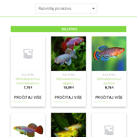
KILLIFISH
NEMA NA ZALIHI
NEMA NA ZALIHI
NEMA NA ZALIHI
KILLIFISH
KILLIFISH
KILLIFISH
Nothobranchius
Nothobranchius
Nothobranchius
kilomberoensis
eggersi
rachovii
7,70
10,09
8,76
€
€
€
PROČITAJ VIŠE
PROČITAJ VIŠE
PROČITAJ VIŠE
NEMA NA ZALIHI
NEMA NA ZALIHI
NEMA NA ZALIHI