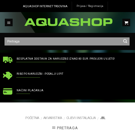
Skip
AQUASHOP INTERNET TRGOVINA
Prijava / Registracija
to
content
BESPLATNA DOSTAVA ZA NARUDŽBE IZNAD 80 EUR. PROVJERI UVJETE!
RIBE PO NARUDŽBI - POŠALJI UPIT
NAČINI PLAĆANJA
POČETNA
AKVARISTIKA
CIJEVI I INSTALACIJA
JBL
/
/
/
PRETRAGA