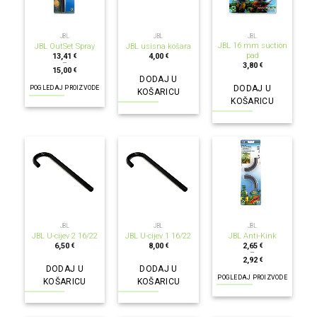
JBL
JBL
JBL
JBL 16 mm suction
JBL OutSet Spray
JBL usisna košara
pad
13,41
4,00
€
€
–
3,80
€
15,00
€
DODAJ U
DODAJ U
POGLEDAJ PROIZVODE
KOŠARICU
KOŠARICU
JBL
JBL
JBL
JBL U-cijev 2 16/22
JBL U-cijev 1 16/22
JBL Anti-Kink
6,50
8,00
2,65
€
€
€
–
2,92
€
DODAJ U
DODAJ U
POGLEDAJ PROIZVODE
KOŠARICU
KOŠARICU