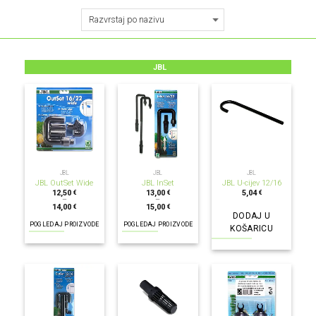
JBL
JBL
JBL
JBL
JBL OutSet Wide
JBL InSet
JBL U-cijev 12/16
12,50
13,00
5,04
€
€
€
–
–
14,00
15,00
€
€
DODAJ U
POGLEDAJ PROIZVODE
POGLEDAJ PROIZVODE
KOŠARICU