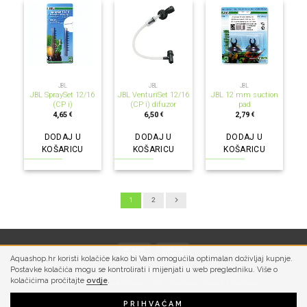
JBL
JBL
JBL
JBL SpraySet 12/16
JBL VenturiSet 12/16
JBL 12 mm suction
(CP i)
(CP i) difuzor
pad
4,65
6,50
2,79
€
€
€
DODAJ U
DODAJ U
DODAJ U
KOŠARICU
KOŠARICU
KOŠARICU
1
2
Aquashop.hr koristi kolačiće kako bi Vam omogućila optimalan doživljaj kupnje.
Postavke kolačića mogu se kontrolirati i mijenjati u web pregledniku. Više o
kolačićima pročitajte
ovdje
.
PRIVATNOST
UVJETI KORIŠTENJA
UVJETI PLAĆANJA
SLANJE I ISPORUKA
PRIHVAĆAM
Copyright 2026 ©
Aquashop | Aquarium Design & Technology d.o.o.