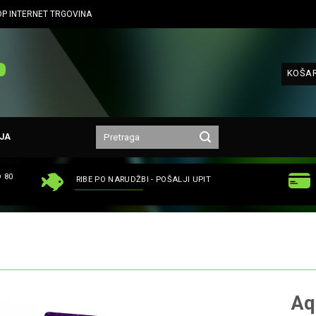
P INTERNET TRGOVINA
KOŠAR
JA
 80
RIBE PO NARUDŽBI - POŠALJI UPIT
Aq