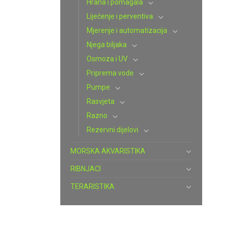
Hrana i pomagala
Liječenje i perventiva
Mjerenje i automatizacija
Njega biljaka
Osmoza i UV
Priprema vode
Pumpe
Rasvjeta
Razno
Rezervni dijelovi
MORSKA AKVARISTIKA
RIBNJACI
TERARISTIKA