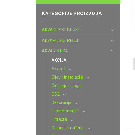
KATEGORIJE PROIZVODA
AKVARIJSKE BILJKE
AKVARIJSKE RIBICE
AKVARISTIKA
AKCIJA
Akvariji
Cijevi i instalacija
Čišćenje i njega
CO2
Dekoracija
Filter materijali
Filtracija
Grijanje i hlađenje