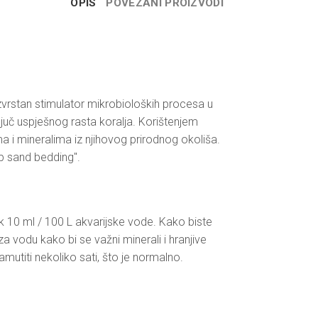
OPIS
POVEZANI PROIZVODI
zvrstan stimulator mikrobioloških procesa u
juč uspješnog rasta koralja. Korištenjem
a i mineralima iz njihovog prirodnog okoliša.
ep sand bedding".
 10 ml / 100 L akvarijske vode. Kako biste
za vodu kako bi se važni minerali i hranjive
amutiti nekoliko sati, što je normalno.