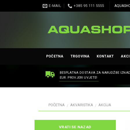
Skip
E-MAIL
+385 95 111 5555
AQUASHO
to
content
POČETNA
TRGOVINA
KONTAKT
AKCI
BESPLATNA DOSTAVA ZA NARUDŽBE IZNAD
EUR. PROVJERI UVJETE!
POČETNA
AKVARISTIKA
AKCIJA
/
/