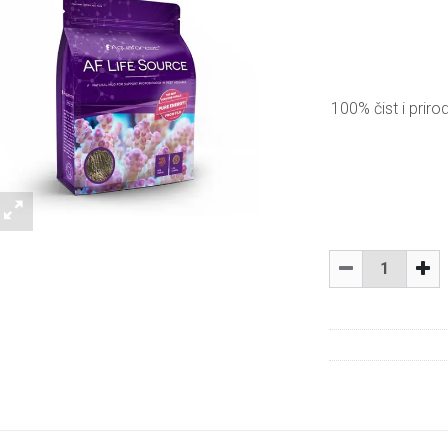
100% čist i prir
Količina
-
+