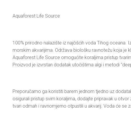
Aquaforest Life Source
100% prirodno nalazište iz najčišćih voda Tihog oceana. I
morskim akvarijima. Održava biološku ravnotežu koja je kl
Aquaforest Life Source omogućite koraljima pristup tvarim
Proizvod je izvrstan dodatak utočištima algi i metodi "de
Preporučamo ga koristiti barem jednom tjedno uz dodatak
osigurali pristup svim koraljima, dodajte pripravak u otvor 
tvari odmah i ravnomjerno otpustili u akvarij. Voda će se z