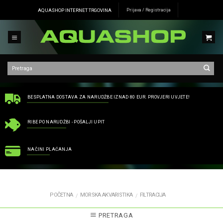
Skip
AQUASHOP INTERNET TRGOVINA
Prijava / Registracija
to
content
BESPLATNA DOSTAVA ZA NARUDŽBE IZNAD 80 EUR. PROVJERI UVJETE!
RIBE PO NARUDŽBI - POŠALJI UPIT
NAČINI PLAĆANJA
POČETNA
MORSKA AKVARISTIKA
FILTRACIJA
/
/
PRETRAGA