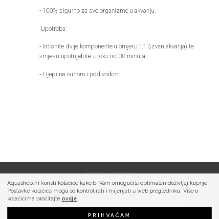
• 100% sigurno za sve organizme u akvariju.
Upotreba:
• Istisnite dvije komponente u omjeru 1:1 (izvan akvarija) te
smjesu upotrijebite u roku od 30 minuta.
• Lijepi na suhom i pod vodom.
Aquashop.hr koristi kolačiće kako bi Vam omogućila optimalan doživljaj kupnje.
Postavke kolačića mogu se kontrolirati i mijenjati u web pregledniku. Više o
kolačićima pročitajte
ovdje
.
PRIVATNOST
UVJETI KORIŠTENJA
UVJETI PLAĆANJA
SLANJE I ISPORUKA
PRIHVAĆAM
Copyright 2026 ©
Aquashop | Aquarium Design & Technology d.o.o.