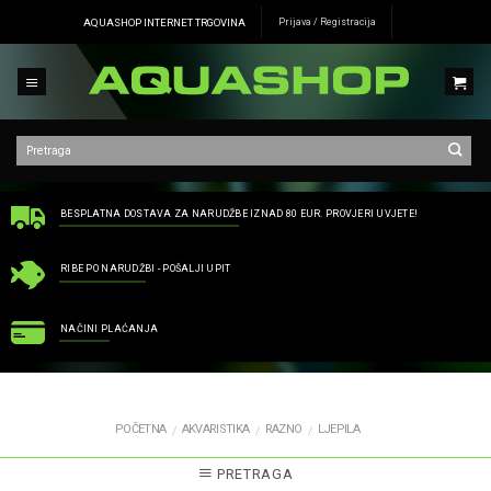
Skip
AQUASHOP INTERNET TRGOVINA
Prijava / Registracija
to
content
BESPLATNA DOSTAVA ZA NARUDŽBE IZNAD 80 EUR. PROVJERI UVJETE!
RIBE PO NARUDŽBI - POŠALJI UPIT
NAČINI PLAĆANJA
POČETNA
AKVARISTIKA
RAZNO
LJEPILA
/
/
/
PRETRAGA