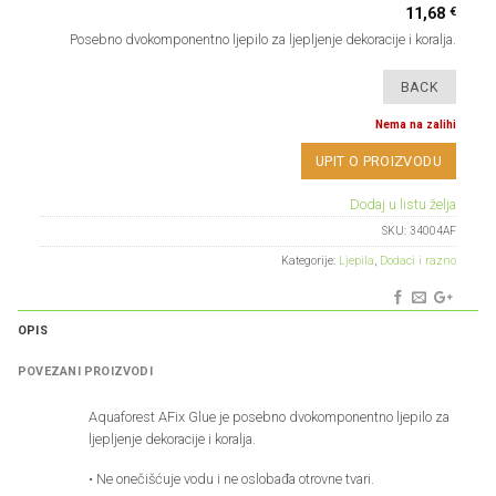
€
11,68
Posebno dvokomponentno ljepilo za ljepljenje dekoracije i koralja.
Nema na zalihi
UPIT O PROIZVODU
Dodaj u listu želja
SKU:
34004AF
Kategorije:
Ljepila
,
Dodaci i razno
OPIS
POVEZANI PROIZVODI
Aquaforest AFix Glue je posebno dvokomponentno ljepilo za
ljepljenje dekoracije i koralja.
• Ne onečišćuje vodu i ne oslobađa otrovne tvari.