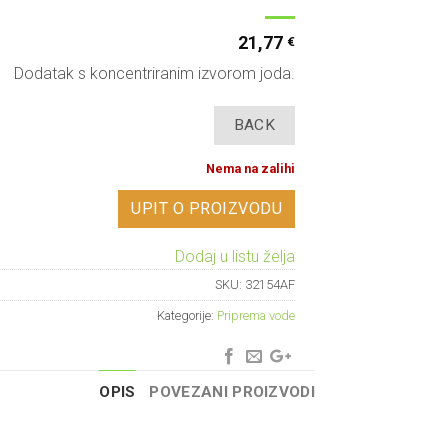
21,77
€
Dodatak s koncentriranim izvorom joda.
Nema na zalihi
UPIT O PROIZVODU
Dodaj u listu želja
SKU:
32154AF
Kategorije:
Priprema vode
OPIS
POVEZANI PROIZVODI