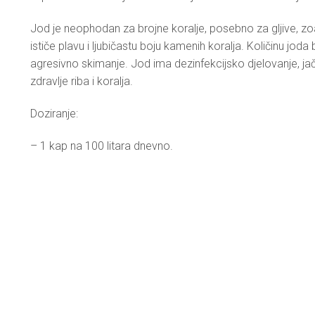
Jod je neophodan za brojne koralje, posebno za gljive, zoa
ističe plavu i ljubičastu boju kamenih koralja. Količinu jo
agresivno skimanje. Jod ima dezinfekcijsko djelovanje, jač
zdravlje riba i koralja.
Doziranje:
– 1 kap na 100 litara dnevno.