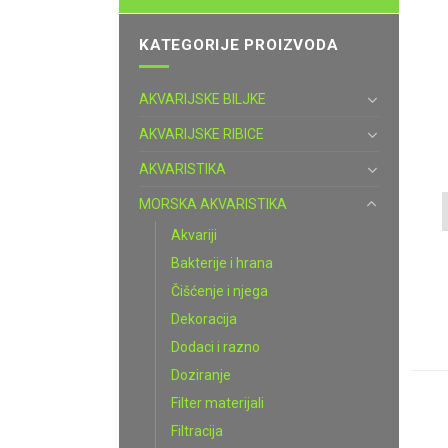
KATEGORIJE PROIZVODA
AKVARIJSKE BILJKE
AKVARIJSKE RIBICE
AKVARISTIKA
MORSKA AKVARISTIKA
Akvariji
Bakterije i hrana
Čišćenje i njega
Dekoracija
Dodaci i razno
Doziranje
Filter materijali
Filtracija