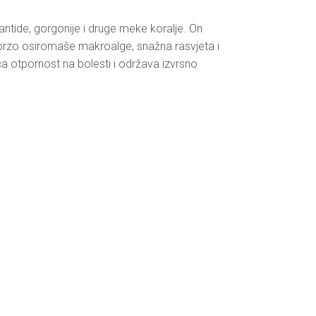
ntide, gorgonije i druge meke koralje. On
da brzo osiromaše makroalge, snažna rasvjeta i
a otpornost na bolesti i održava izvrsno