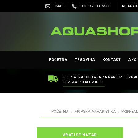
Skip
E-MAIL
+385 95 111 5555
AQUASHO
to
content
POČETNA
TRGOVINA
KONTAKT
AKCI
BESPLATNA DOSTAVA ZA NARUDŽBE IZNAD
EUR. PROVJERI UVJETE!
POČETNA
MORSKA AKVARISTIKA
PRIPREMA
/
/