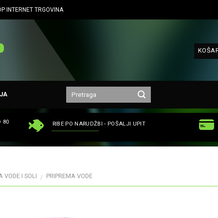
P INTERNET TRGOVINA
KOŠAR
JA
 80
RIBE PO NARUDŽBI - POŠALJI UPIT
 VODE I SOLI
PRIPREMA VODE
/