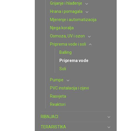
Grijanje i hlađenje
Hrana i pomagala
Mjerenje i automatizacija
Njega koralja
Osmoza, UV i ozon
Priprema vode i soli
Balling
Priprema vode
Soli
Pumpe
PVC instalacija i cijevi
Rasvjeta
Reaktori
RIBNJACI
TERARISTIKA