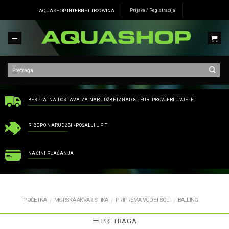
Skip
AQUASHOP INTERNET TRGOVINA
Prijava / Registracija
to
content
BESPLATNA DOSTAVA ZA NARUDŽBE IZNAD 80 EUR. PROVJERI UVJETE!
RIBE PO NARUDŽBI - POŠALJI UPIT
NAČINI PLAĆANJA
POČETNA
MORSKA AKVARISTIKA
PRIPREMA VODE I SOLI
BALLING
/
/
/
PRETRAGA