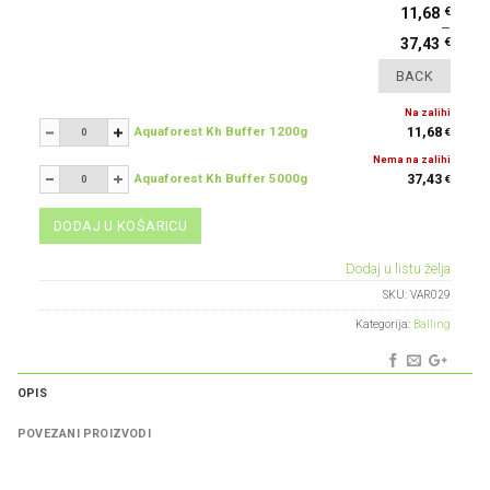
€
11,68
–
€
37,43
Na zalihi
Aquaforest Kh Buffer 1200g
11,68
€
-
+
Nema na zalihi
Aquaforest Kh Buffer 5000g
37,43
€
-
+
DODAJ U KOŠARICU
Dodaj u listu želja
SKU:
VAR029
Kategorija:
Balling
OPIS
POVEZANI PROIZVODI