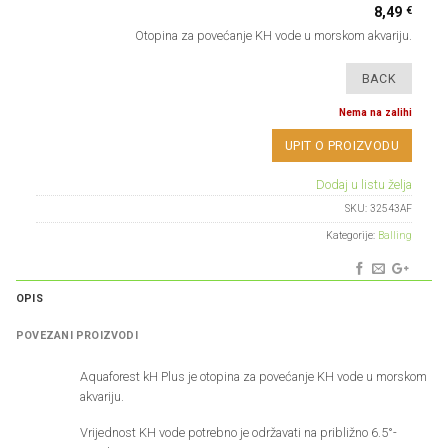
€
8,49
Otopina za povećanje KH vode u morskom akvariju.
Nema na zalihi
UPIT O PROIZVODU
Dodaj u listu želja
SKU:
32543AF
Kategorije:
Balling
OPIS
POVEZANI PROIZVODI
Aquaforest kH Plus
je otopina za povećanje KH vode u morskom
akvariju.
Vrijednost KH vode potrebno je održavati na približno 6.5°-