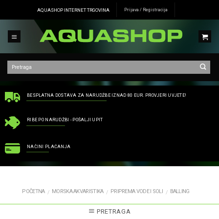
Skip
AQUASHOP INTERNET TRGOVINA
Prijava / Registracija
to
content
BESPLATNA DOSTAVA ZA NARUDŽBE IZNAD 80 EUR. PROVJERI UVJETE!
RIBE PO NARUDŽBI - POŠALJI UPIT
NAČINI PLAĆANJA
POČETNA
MORSKA AKVARISTIKA
PRIPREMA VODE I SOLI
BALLING
/
/
/
PRETRAGA