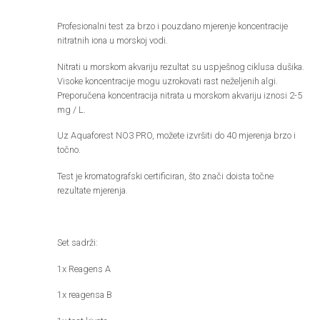
Profesionalni test za brzo i pouzdano mjerenje koncentracije
nitratnih iona u morskoj vodi.
Nitrati u morskom akvariju rezultat su uspješnog ciklusa dušika.
Visoke koncentracije mogu uzrokovati rast neželjenih algi.
Preporučena koncentracija nitrata u morskom akvariju iznosi 2-5
mg / L.
Uz Aquaforest NO3 PRO, možete izvršiti do 40 mjerenja brzo i
točno.
Test je kromatografski certificiran, što znači doista točne
rezultate mjerenja.
Set sadrži:
1x Reagens A
1x reagensa B