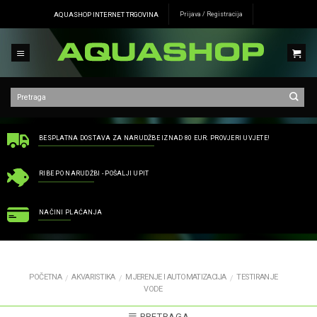
Skip
AQUASHOP INTERNET TRGOVINA
Prijava / Registracija
to
content
BESPLATNA DOSTAVA ZA NARUDŽBE IZNAD 80 EUR. PROVJERI UVJETE!
RIBE PO NARUDŽBI - POŠALJI UPIT
NAČINI PLAĆANJA
POČETNA
AKVARISTIKA
MJERENJE I AUTOMATIZACIJA
TESTIRANJE
/
/
/
VODE
PRETRAGA