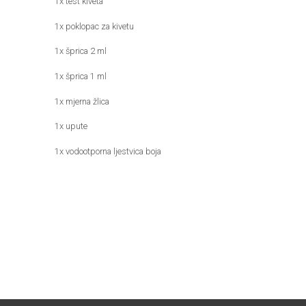
1x test kiveta
1x poklopac za kivetu
1x šprica 2 ml
1x šprica 1 ml
1x mjerna žlica
1x upute
1x vodootporna ljestvica boja