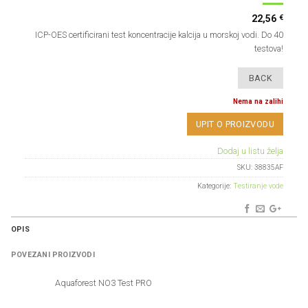
€
22,56
ICP-OES certificirani test koncentracije kalcija u morskoj vodi. Do 40
testova!
Nema na zalihi
UPIT O PROIZVODU
Dodaj u listu želja
SKU:
38835AF
Kategorije:
Testiranje vode
OPIS
POVEZANI PROIZVODI
Aquaforest NO3 Test PRO