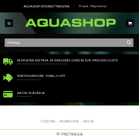
Skip
AQUASHOP INTERNET TRGOVINA
Prijava / Registracija
to
content
BESPLATNA DOSTAVA ZA NARUDŽBE IZNAD 80 EUR. PROVJERI UVJETE!
RIBE PO NARUDŽBI - POŠALJI UPIT
NAČINI PLAĆANJA
POČETNA
AKVARISTIKA
AKCIJA
/
/
PRETRAGA