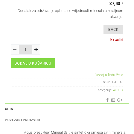
€
37,43
Dodatak za održavanje optimalne vrijednosti minerala u koraljnom
akvariju.
Na zalihi
Količina
-
+
DODAJ U KOŠARICU
Dodaj u listu želja
SKU:
30310AF
Kategorije:
AKCIJA
OPIS
POVEZANI PROIZVODI
Aquaforest Reef Mineral Salt
je sintetička smjesa svih minerala,