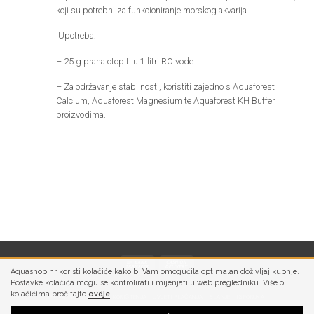
koji su potrebni za funkcioniranje morskog akvarija.
Upotreba:
– 25 g praha otopiti u 1 litri RO vode.
– Za održavanje stabilnosti, koristiti zajedno s Aquaforest
Calcium, Aquaforest Magnesium te Aquaforest KH Buffer
proizvodima.
Aquashop.hr koristi kolačiće kako bi Vam omogućila optimalan doživljaj kupnje.
Postavke kolačića mogu se kontrolirati i mijenjati u web pregledniku. Više o
kolačićima pročitajte
ovdje
.
PRIVATNOST
UVJETI KORIŠTENJA
UVJETI PLAĆANJA
SLANJE I ISPORUKA