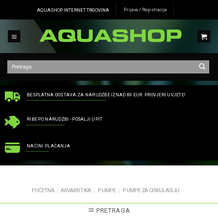
Skip
AQUASHOP INTERNET TRGOVINA
Prijava / Registracija
to
content
BESPLATNA DOSTAVA ZA NARUDŽBE IZNAD 80 EUR. PROVJERI UVJETE!
RIBE PO NARUDŽBI - POŠALJI UPIT
NAČINI PLAĆANJA
POČETNA
AKVARISTIKA
PUMPE
PUMPE ZA CIRKULACIJU
/
/
/
PRETRAGA