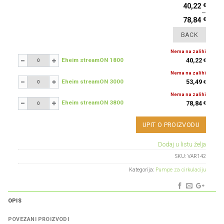
€
40,22
–
€
78,84
Nema na zalihi
Eheim streamON 1800
40,22
€
-
+
Nema na zalihi
Eheim streamON 3000
53,49
€
-
+
Nema na zalihi
Eheim streamON 3800
78,84
€
-
+
UPIT O PROIZVODU
Dodaj u listu želja
SKU:
VAR142
Kategorija:
Pumpe za cirkulaciju
OPIS
POVEZANI PROIZVODI