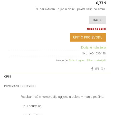
€
6,77
Super-aktivan ugljen u obliku peleta veličine 4mm.
Nema na zalihi
UPIT O PROIZVODU
Dodaj u listu želja
SKU:
460-1033-118
Kategorije:
Aktivni ugljen
,
Filter materijali
OPIS
POVEZANI PROIZVODI
Poseban način kompresije ugljena u pelete – manje prašine,
– pH-neutralan,