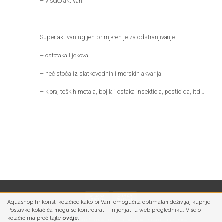
– visoko aktivan.
Super-aktivan ugljen primjeren je za odstranjivanje:
– ostataka lijekova,
– nečistoća iz slatkovodnih i morskih akvarija
– klora, teških metala, bojila i ostaka insekticia, pesticida, itd…
Aquashop.hr koristi kolačiće kako bi Vam omogućila optimalan doživljaj kupnje.
Postavke kolačića mogu se kontrolirati i mijenjati u web pregledniku. Više o
kolačićima pročitajte
ovdje
.
PRIVATNOST
UVJETI KORIŠTENJA
UVJETI PLAĆANJA
SLANJE I ISPORUKA