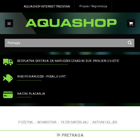
Skip
AQUASHOP INTERNET TRGOVINA
Prijava / Registracija
to
content
BESPLATNA DOSTAVA ZA NARUDŽBE IZNAD 80 EUR. PROVJERI UVJETE!
RIBE PO NARUDŽBI - POŠALJI UPIT
NAČINI PLAĆANJA
POČETNA
AKVARISTIKA
FILTER MATERIJALI
AKTIVNI UGLJEN
/
/
/
PRETRAGA