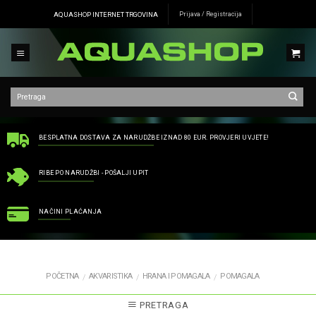
Skip
AQUASHOP INTERNET TRGOVINA
Prijava / Registracija
to
content
BESPLATNA DOSTAVA ZA NARUDŽBE IZNAD 80 EUR. PROVJERI UVJETE!
RIBE PO NARUDŽBI - POŠALJI UPIT
NAČINI PLAĆANJA
POČETNA
AKVARISTIKA
HRANA I POMAGALA
POMAGALA
/
/
/
PRETRAGA