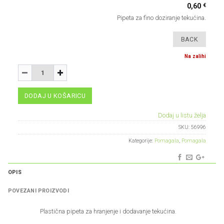
€
0,60
Pipeta za fino doziranje tekućina.
Na zalihi
Količina
-
+
DODAJ U KOŠARICU
Dodaj u listu želja
SKU:
56996
Kategorije:
Pomagala
,
Pomagala
OPIS
POVEZANI PROIZVODI
Plastična pipeta za hranjenje i dodavanje tekućina.