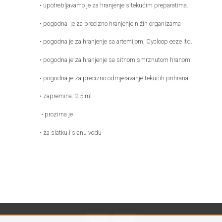
• upotrebljavamo je za hranjenje s tekućim preparatima.
• pogodna
je za precizno hranjenje nižih organizama
• pogodna je za hranjenje sa artemijom, Cycloop eeze itd.
• pogodna je za hranjenje sa sitnom smrznutom hranom
• pogodna je za precizno odmjeravanje tekućih prihrana
• zapremina: 2,5 ml
• prozirna je
• za slatku i slanu vodu